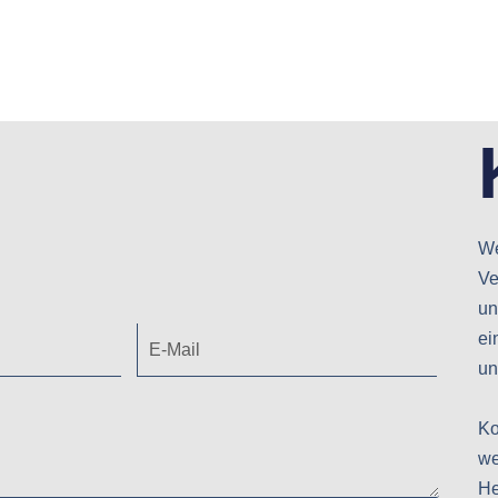
We
Ve
un
ei
un
Ko
we
He